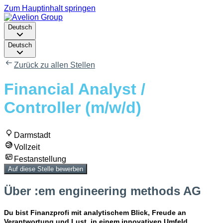
Zum Hauptinhalt springen
Deutsch
Deutsch
Zurück zu allen Stellen
Financial Analyst /
Controller (m/w/d)
Darmstadt
Vollzeit
Festanstellung
Auf diese Stelle bewerben
Über :em engineering methods AG
Du bist Finanzprofi mit analytischem Blick, Freude an
Verantwortung und Lust, in einem innovativen Umfeld