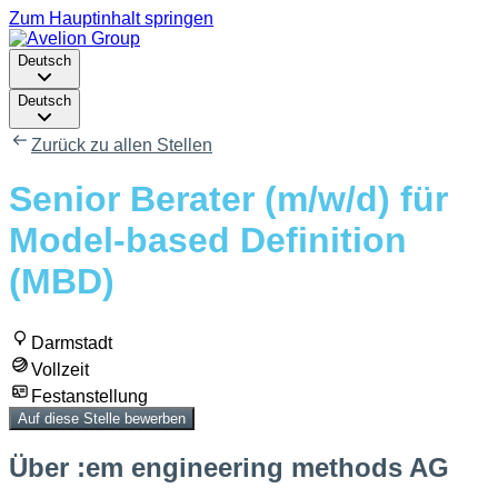
Zum Hauptinhalt springen
Deutsch
Deutsch
Zurück zu allen Stellen
Senior Berater (m/w/d) für
Model-based Definition
(MBD)
Darmstadt
Vollzeit
Festanstellung
Auf diese Stelle bewerben
Über :em engineering methods AG