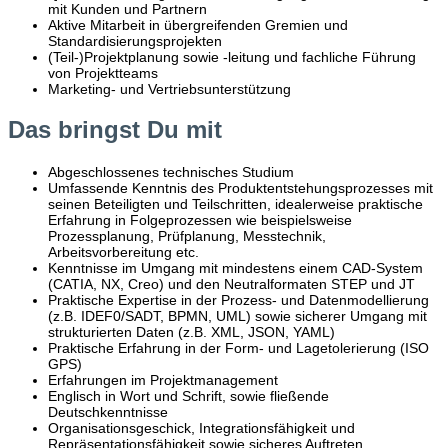
mit Kunden und Partnern
Aktive Mitarbeit in übergreifenden Gremien und
Standardisierungsprojekten
(Teil-)Projektplanung sowie -leitung und fachliche Führung
von Projektteams
Marketing- und Vertriebsunterstützung
Das bringst Du mit
Abgeschlossenes technisches Studium
Umfassende Kenntnis des Produktentstehungsprozesses mit
seinen Beteiligten und Teilschritten, idealerweise praktische
Erfahrung in Folgeprozessen wie beispielsweise
Prozessplanung, Prüfplanung, Messtechnik,
Arbeitsvorbereitung etc.
Kenntnisse im Umgang mit mindestens einem CAD-System
(CATIA, NX, Creo) und den Neutralformaten STEP und JT
Praktische Expertise in der Prozess- und Datenmodellierung
(z.B. IDEF0/SADT, BPMN, UML) sowie sicherer Umgang mit
strukturierten Daten (z.B. XML, JSON, YAML)
Praktische Erfahrung in der Form- und Lagetolerierung (ISO
GPS)
Erfahrungen im Projektmanagement
Englisch in Wort und Schrift, sowie fließende
Deutschkenntnisse
Organisationsgeschick, Integrationsfähigkeit und
Repräsentationsfähigkeit sowie sicheres Auftreten